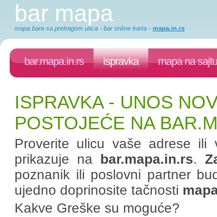
bar mapa
mapa bara sa pretragom ulica - bar online karta
-
mapa.in.rs
bar.mapa.in.rs
ispravka
mapa na sajt
ISPRAVKA - UNOS NOV
POSTOJEĆE NA BAR.M
Proverite ulicu vaše adrese il
prikazuje na
bar.mapa.in.rs
.
Z
poznanik ili poslovni partner b
ujedno doprinosite tačnosti
mapa.
Kakve Greške su moguće?