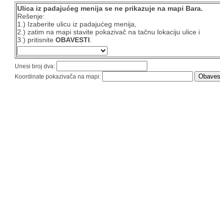
Ulica iz padajućeg menija se ne prikazuje na mapi Bara.
Rešenje:
1.) Izaberite ulicu iz padajućeg menija,
2.) zatim na mapi stavite pokazivač na tačnu lokaciju ulice i
3.) pritisnite
OBAVESTI
.
Unesi broj dva:
Koordinate pokazivača na mapi: