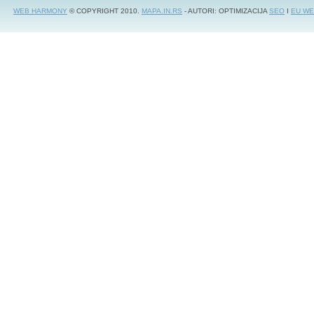
WEB HARMONY
© COPYRIGHT 2010.
MAPA.IN.RS
- AUTORI: OPTIMIZACIJA
SEO
I
EU WE