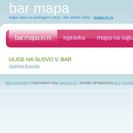
bar mapa
mapa bara sa pretragom ulica - bar online karta
-
mapa.in.rs
bar.mapa.in.rs
ispravka
mapa na sajt
ULICE NA SLOVO V, BAR
Vladimira Rolovića
WEB HARMONY
© COPYRIGHT 2010.
MAPA.IN.RS
- AUTORI: OPTIMIZACIJA
SEO
I
EU WE