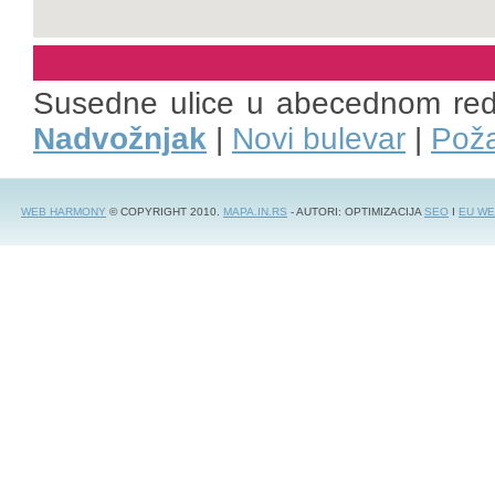
Susedne ulice u abecednom re
Nadvožnjak
|
Novi bulevar
|
Poža
WEB HARMONY
© COPYRIGHT 2010.
MAPA.IN.RS
- AUTORI: OPTIMIZACIJA
SEO
I
EU WE