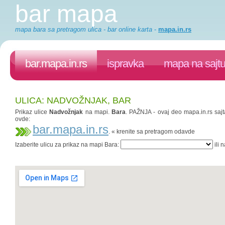
bar mapa
mapa bara sa pretragom ulica - bar online karta
-
mapa.in.rs
bar.mapa.in.rs
ispravka
mapa na sajt
ULICA: NADVOŽNJAK, BAR
Prikaz ulice
Nadvožnjak
na mapi.
Bara
. PAŽNJA - ovaj deo mapa.in.rs sajt
ovde:
bar.mapa.in.rs
. « krenite sa pretragom odavde
Izaberite ulicu za prikaz na mapi Bara:
ili 